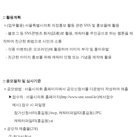
□ 활용계획
○ (업무활용) 서울특별시의회 의정홍보 활동 관련 SNS 및 홍보물에 활용
- 블로그 등 SNS콘텐츠 화자(話者)로 활용, 캐릭터를 주인공으로 하는 웹툰을 제
작하여 친근한 화법으로 시민과 소통
- 각종 이벤트(온·오프라인)에 활용하여 이미지 부각 및 흥미유발
- 친근한 이미지 홍보를 위해 캐릭터 인형 또는 기념품 제작에 활용
□ 응모절차 및 심사기준
○ 공모방법 : 서울시의회 홈페이지에서 공모신청서를 다운받아 작성하여 제출
▶접수처 : 서울시의회 홈페이지(
http://www.smc.seoul.kr/
)에서접수
예시) 접수 시 파일명
참가신청서01(홍길동).hwp, 캐릭터파일02(홍길동).JPG
캐릭터파일03(홍길동).ai
○ 공모작 제출물(2개)
① 참가신청서