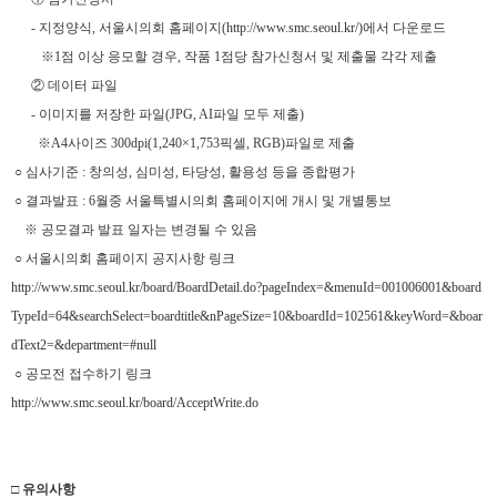
- 지정양식, 서울시의회 홈페이지(
http://www.smc.seoul.kr/
)에서 다운로드
※1점 이상 응모할 경우, 작품 1점당 참가신청서 및 제출물 각각 제출
② 데이터 파일
- 이미지를 저장한 파일(JPG, AI파일 모두 제출)
※A4사이즈 300dpi(1,240×1,753픽셀, RGB)파일로 제출
○ 심사기준 : 창의성, 심미성, 타당성, 활용성 등을 종합평가
○ 결과발표 : 6월중 서울특별시의회 홈페이지에 개시 및 개별통보
※ 공모결과 발표 일자는 변경될 수 있음
○ 서울시의회 홈페이지
공지사항 링크
http://www.smc.seoul.kr/board/BoardDetail.do?pageIndex=&menuId=001006001&board
TypeId=64&searchSelect=boardtitle&nPageSize=10&boardId=102561&keyWord=&boar
dText2=&department=#null
○ 공모전 접수하기
링크
http://www.smc.seoul.kr/board/AcceptWrite.do
□ 유의사항